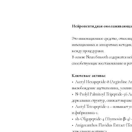
Добавить в корзину
Нейропептидная омолаживающая 
Это инновационное средство, относяще
инъекционных и аппаратных методик
между процедурами.
В основе NeuroSmooth содержатся не
способствующие восстановлению и ре
Ключевые активы:
• Acetyl Hexapeptide-8 (Argireline 
высвобождение ацетилхолина, усилив
• N-Prolyl Palmitoyl Tripeptide-56 
дермальных структур, снижает выраж
• Acetyl Tetrapeptide-2 – повышает у
и фибриллина-1.
• sh-Oligopeptide-4 (Thymosin β-4) 
• Anigozanthos Flavidus Extract (T
дермального матрикса.