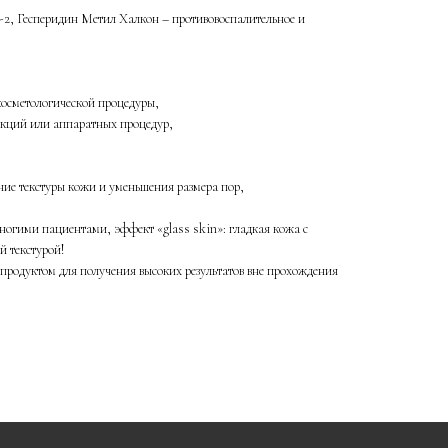
e-2, Гесперидин Метил Халкон – противовоспалительное и
осметологической процедуры,
екций или аппаратных процедур,
ие текстуры кожи и уменьшения размера пор,
огими пациентами, эффект «glass skin»: гладкая кожа с
й текстурой!
продуктом для получения высоких результатов вне прохождения