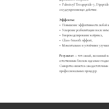
• Palmitoyl Tetrapeptide-7, Dipeptid
сосудоукрепляющее действие.
Эффекты:
• Повышение эффективности любой к
• Ускорение реабилитации после инъ
• Биоремоделирование матрикса,
• Glass-Smooth эффект,
• Моментальное и устойчивое улучшен
Результат
— тот самый, желанный мн
естественным блеском идеально гладко
Сыворотка является самодостаточным 
профессиональных процедур.