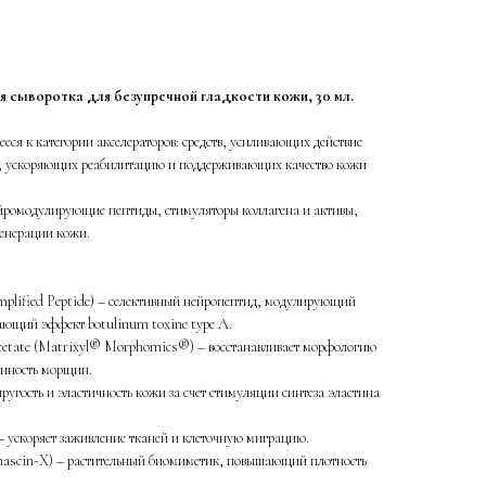
сыворотка для безупречной гладкости кожи, 30 мл.
еся к категории акселераторов: средств, усиливающих действие
, ускоряющих реабилитацию и поддерживающих качество кожи
йромодулирующие пептиды, стимуляторы коллагена и активы,
генерации кожи.
Amplified Peptide) – селективный нейропептид, модулирующий
ающий эффект botulinum toxine type A.
Acetate (Matrixyl®️ Morphomics®️) – восстанавливает морфологию
енность морщин.
пругость и эластичность кожи за счет стимуляции синтеза эластина
– ускоряет заживление тканей и клеточную миграцию.
enascin-X) – растительный биомиметик, повышающий плотность