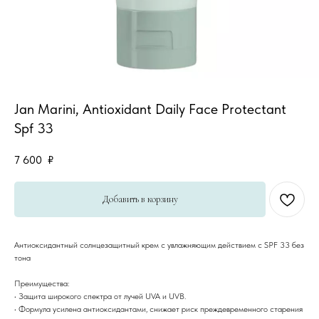
Jan Marini, Antioxidant Daily Face Protectant
Spf 33
7 600
₽
Добавить в корзину
Антиоксидантный солнцезащитный крем с увлажняющим действием с SPF 33 без
тона
Преимущества:
• Защита широкого спектра от лучей UVA и UVB.
• Формула усилена антиоксидантами, снижает риск преждевременного старения