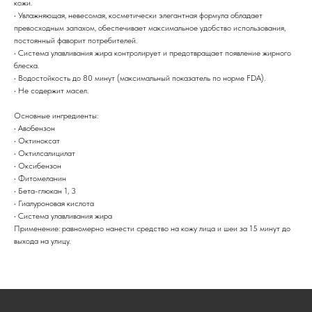
кожи.
• Увлажняющая, невесомая, косметически элегантная формула обладает
превосходным запахом, обеспечивает максимальное удобство использования,
постоянный фаворит потребителей.
• Система улавливания жира контролирует и предотвращает появление жирного
блеска.
• Водостойкость до 80 минут (максимальный показатель по норме FDA).
• Не содержит масел.
Основные ингредиенты:
• Авобензон
• Октиноксат
• Октилсалицилат
• Оксибензон
• Фитомеланин
• Бета-глюкан 1, 3
• Гиалуроновая кислота
• Система улавливания жира
Применение: равномерно нанести средство на кожу лица и шеи за 15 минут до
выхода на улицу.