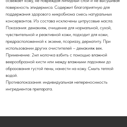
освежает кожу, не повреждая липидный слой и не высушивая
поверхность эпидермиса. Содержит благоприятную для
поддержания здорового микробиома смесь натуральных
консервантов. Из состава исключены цитрусовые масла.
Показания: демакияж, очищение для нормальной, сухой,
чувствительной и реактивной кожи, подходит для кожи,
предрасположенной к экземе, псориазу, дерматиту. При
использовании других очистителей – демакияж век.
Применение: 2мл молочка взбить с помощью влажной
веерообразной кисти или между влажными ладонями до
образования густой пены, нанести на кожу. Смыть теплой
водой.
Противопоказания: индивидуальная непереносимость
ингредиентов препарата.